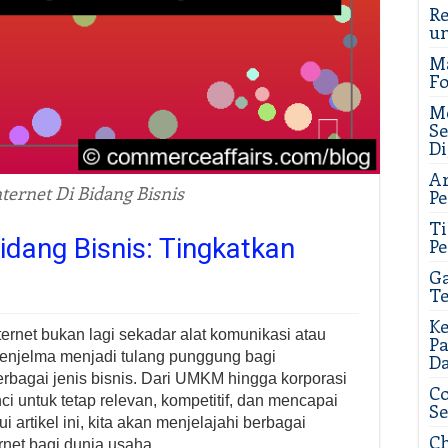
Re
u
M
Fo
Me
Se
Di
Ar
ternet Di Bidang Bisnis
Pe
T
idang Bisnis: Tingkatkan
Pe
Ga
Te
Ke
internet bukan lagi sekadar alat komunikasi atau
P
menjelma menjadi tulang punggung bagi
D
bagai jenis bisnis. Dari UMKM hingga korporasi
Co
i untuk tetap relevan, kompetitif, dan mencapai
Se
i artikel ini, kita akan menjelajahi berbagai
Ch
rnet bagi dunia usaha.