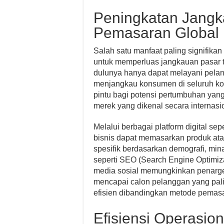
Peningkatan Jangk
Pemasaran Global
Salah satu manfaat paling signifika
untuk memperluas jangkauan pasar t
dulunya hanya dapat melayani pelangg
menjangkau konsumen di seluruh kot
pintu bagi potensi pertumbuhan ya
merek yang dikenal secara internasi
Melalui berbagai platform digital se
bisnis dapat memasarkan produk at
spesifik berdasarkan demografi, mina
seperti SEO (Search Engine Optimiza
media sosial memungkinkan penarge
mencapai calon pelanggan yang palin
efisien dibandingkan metode pemasar
Efisiensi Operasio