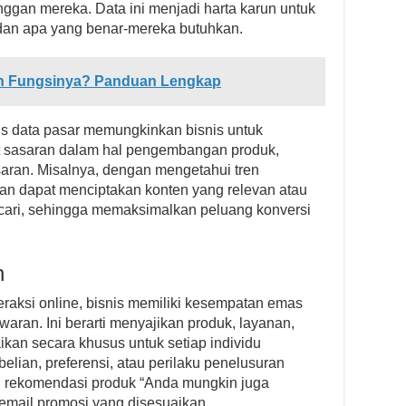
nggan mereka. Data ini menjadi harta karun untuk
dan apa yang benar-mereka butuhkan.
dan Fungsinya? Panduan Lengkap
is data pasar memungkinkan bisnis untuk
t sasaran dalam hal pengembangan produk,
aran. Misalnya, dengan mengetahui tren
aan dapat menciptakan konten yang relevan atau
cari, sehingga memaksimalkan peluang konversi
n
eraksi online, bisnis memiliki kesempatan emas
aran. Ini berarti menyajikan produk, layanan,
kan secara khusus untuk setiap individu
lian, preferensi, atau perilaku penelusuran
 rekomendasi produk “Anda mungkin juga
email promosi yang disesuaikan.