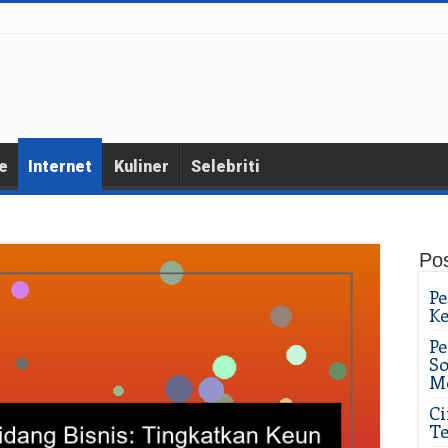
e
Internet
Kuliner
Selebriti
Po
Pe
K
Pe
So
M
Ci
Te