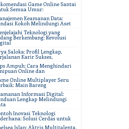
komendasi Game Online Santai
ntuk Semua Umur:
anajemen Keamanan Data:
ndasi Kokoh Melindungi Aset
njelajahi Teknologi yang
dang Berkembang: Revolusi
gital
ya Saloka: Profil Lengkap,
rjalanan Karir Sukses,
ips Ampuh: Cara Menghindari
nipuan Online dan
me Online Multiplayer Seru
rbaik: Main Bareng
amanan Informasi Digital:
anduan Lengkap Melindungi
ata
ntoh Inovasi Teknologi
derhana: Solusi Cerdas untuk
elsea Islan: Aktris Multitalenta,