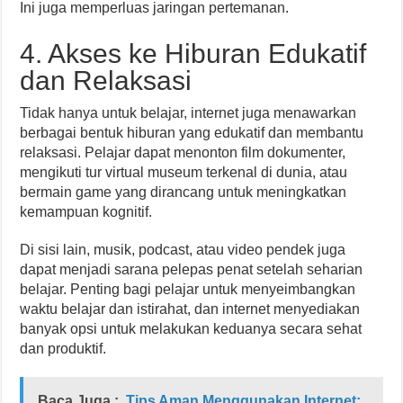
Ini juga memperluas jaringan pertemanan.
4. Akses ke Hiburan Edukatif
dan Relaksasi
Tidak hanya untuk belajar, internet juga menawarkan
berbagai bentuk hiburan yang edukatif dan membantu
relaksasi. Pelajar dapat menonton film dokumenter,
mengikuti tur virtual museum terkenal di dunia, atau
bermain game yang dirancang untuk meningkatkan
kemampuan kognitif.
Di sisi lain, musik, podcast, atau video pendek juga
dapat menjadi sarana pelepas penat setelah seharian
belajar. Penting bagi pelajar untuk menyeimbangkan
waktu belajar dan istirahat, dan internet menyediakan
banyak opsi untuk melakukan keduanya secara sehat
dan produktif.
Baca Juga :
Tips Aman Menggunakan Internet: