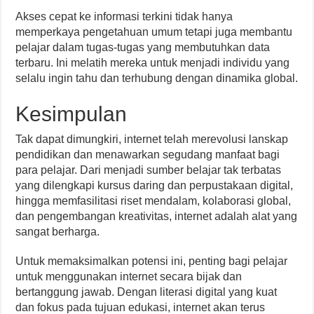
Akses cepat ke informasi terkini tidak hanya
memperkaya pengetahuan umum tetapi juga membantu
pelajar dalam tugas-tugas yang membutuhkan data
terbaru. Ini melatih mereka untuk menjadi individu yang
selalu ingin tahu dan terhubung dengan dinamika global.
Kesimpulan
Tak dapat dimungkiri, internet telah merevolusi lanskap
pendidikan dan menawarkan segudang manfaat bagi
para pelajar. Dari menjadi sumber belajar tak terbatas
yang dilengkapi kursus daring dan perpustakaan digital,
hingga memfasilitasi riset mendalam, kolaborasi global,
dan pengembangan kreativitas, internet adalah alat yang
sangat berharga.
Untuk memaksimalkan potensi ini, penting bagi pelajar
untuk menggunakan internet secara bijak dan
bertanggung jawab. Dengan literasi digital yang kuat
dan fokus pada tujuan edukasi, internet akan terus