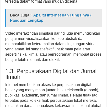
tersedia dalam format yang mudah dicerna.
Baca Juga :
Apa Itu Internet dan Fungsinya?
Panduan Lengkap
Video interaktif dan simulasi daring juga memungkinkan
pelajar memvisualisasikan konsep abstrak dan
mempraktikkan keterampilan dalam lingkungan virtual
yang aman. Ini sangat efektif untuk mata pelajaran
seperti fisika, kimia, atau pemrograman, membuat proses
belajar lebih menarik dan efektif.
1.3. Perpustakaan Digital dan Jurnal
Ilmiah
Internet memberikan akses ke perpustakaan digital
besar yang menyimpan jutaan buku elektronik (e-book),
publikasi akademik, dan jurnal ilmiah. Pelajar tidak lagi
terbatas pada koleksi fisik perpustakaan lokal mereka,
melainkan dapat mengakses kekayaan intelektual global