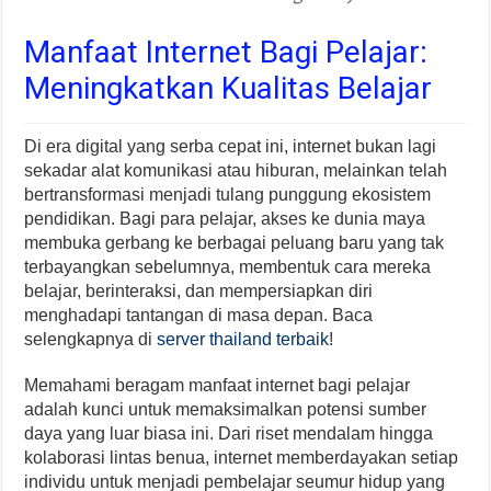
Manfaat Internet Bagi Pelajar:
Meningkatkan Kualitas Belajar
Di era digital yang serba cepat ini, internet bukan lagi
sekadar alat komunikasi atau hiburan, melainkan telah
bertransformasi menjadi tulang punggung ekosistem
pendidikan. Bagi para pelajar, akses ke dunia maya
membuka gerbang ke berbagai peluang baru yang tak
terbayangkan sebelumnya, membentuk cara mereka
belajar, berinteraksi, dan mempersiapkan diri
menghadapi tantangan di masa depan. Baca
selengkapnya di
server thailand terbaik
!
Memahami beragam manfaat internet bagi pelajar
adalah kunci untuk memaksimalkan potensi sumber
daya yang luar biasa ini. Dari riset mendalam hingga
kolaborasi lintas benua, internet memberdayakan setiap
individu untuk menjadi pembelajar seumur hidup yang