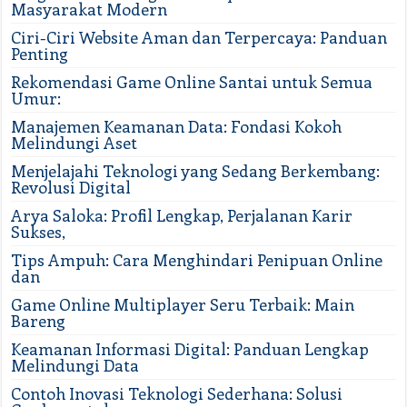
Masyarakat Modern
Ciri-Ciri Website Aman dan Terpercaya: Panduan
Penting
Rekomendasi Game Online Santai untuk Semua
Umur:
Manajemen Keamanan Data: Fondasi Kokoh
Melindungi Aset
Menjelajahi Teknologi yang Sedang Berkembang:
Revolusi Digital
Arya Saloka: Profil Lengkap, Perjalanan Karir
Sukses,
Tips Ampuh: Cara Menghindari Penipuan Online
dan
Game Online Multiplayer Seru Terbaik: Main
Bareng
Keamanan Informasi Digital: Panduan Lengkap
Melindungi Data
Contoh Inovasi Teknologi Sederhana: Solusi