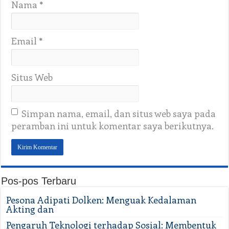
Nama
*
Email
*
Situs Web
Simpan nama, email, dan situs web saya pada
peramban ini untuk komentar saya berikutnya.
Pos-pos Terbaru
Pesona Adipati Dolken: Menguak Kedalaman
Akting dan
Pengaruh Teknologi terhadap Sosial: Membentuk