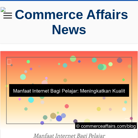
Manfaat Internet Bagi Pelajar