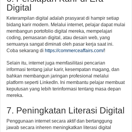
Digital
Keterampilan digital adalah prasyarat di hampir setiap
bidang karir modern. Melalui internet, pelajar dapat mulai
membangun portofolio digital mereka, mempelajari
coding, pemasaran digital, atau desain web, yang
semuanya sangat diminati oleh pasar kerja saat ini.
Coba sekarang di
https://commerceaffairs.com/
!
Selain itu, internet juga memfasilitasi pencarian
informasi tentang jalur karir, kesempatan magang, dan
bahkan membangun jaringan profesional melalui
platform seperti LinkedIn. Ini membantu pelajar membuat
keputusan yang lebih terinformasi tentang masa depan
mereka.
7. Peningkatan Literasi Digital
Penggunaan internet secara aktif dan bertanggung
jawab secara inheren meningkatkan literasi digital