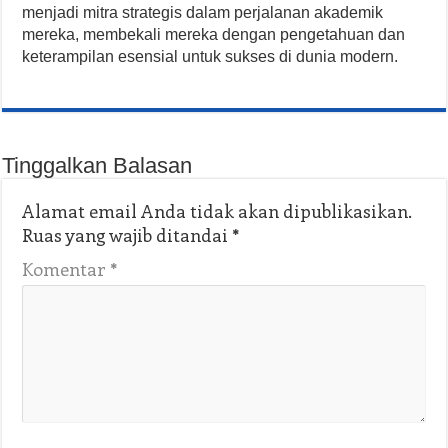
menjadi mitra strategis dalam perjalanan akademik
mereka, membekali mereka dengan pengetahuan dan
keterampilan esensial untuk sukses di dunia modern.
Tinggalkan Balasan
Alamat email Anda tidak akan dipublikasikan.
Ruas yang wajib ditandai
*
Komentar
*