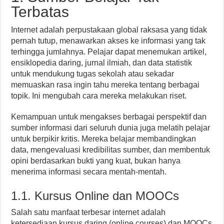
Terbatas
Internet adalah perpustakaan global raksasa yang tidak
pernah tutup, menawarkan akses ke informasi yang tak
terhingga jumlahnya. Pelajar dapat menemukan artikel,
ensiklopedia daring, jurnal ilmiah, dan data statistik
untuk mendukung tugas sekolah atau sekadar
memuaskan rasa ingin tahu mereka tentang berbagai
topik. Ini mengubah cara mereka melakukan riset.
Kemampuan untuk mengakses berbagai perspektif dan
sumber informasi dari seluruh dunia juga melatih pelajar
untuk berpikir kritis. Mereka belajar membandingkan
data, mengevaluasi kredibilitas sumber, dan membentuk
opini berdasarkan bukti yang kuat, bukan hanya
menerima informasi secara mentah-mentah.
1.1. Kursus Online dan MOOCs
Salah satu manfaat terbesar internet adalah
ketersediaan kursus daring (online courses) dan MOOCs