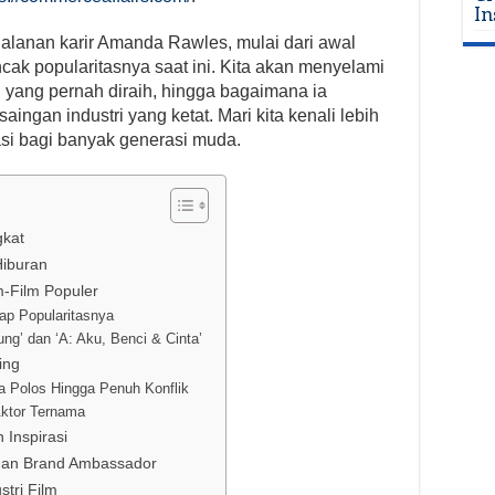
In
rjalanan karir Amanda Rawles, mulai dari awal
ak popularitasnya saat ini. Kita akan menyelami
 yang pernah diraih, hingga bagaimana ia
ingan industri yang ketat. Mari kita kenali lebih
si bagi banyak generasi muda.
gkat
Hiburan
m-Film Populer
ap Popularitasnya
ung’ dan ‘A: Aku, Benci & Cinta’
ing
a Polos Hingga Penuh Konflik
Aktor Ternama
 Inspirasi
dan Brand Ambassador
tri Film