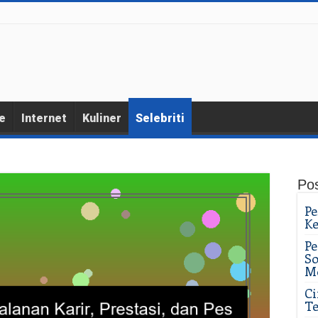
e
Internet
Kuliner
Selebriti
Po
Pe
K
Pe
So
M
Ci
Te