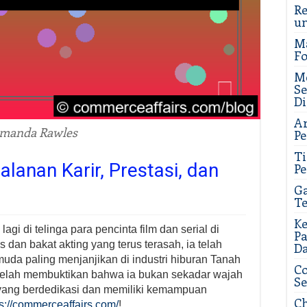
Re
u
M
Fo
Me
Se
Di
Ar
manda Rawles
Pe
T
lanan Karir, Prestasi, dan
Pe
Ga
Te
Ke
gi di telinga para pencinta film dan serial di
P
dan bakat akting yang terus terasah, ia telah
D
muda paling menjanjikan di industri hiburan Tanah
Co
telah membuktikan bahwa ia bukan sekadar wajah
Se
 yang berdedikasi dan memiliki kemampuan
Ch
ps://commerceaffairs.com/
!