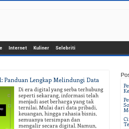
e
Internet
Kuliner
Selebriti
Po
l: Panduan Lengkap Melindungi Data
Pe
Di era digital yang serba terhubung
K
seperti sekarang, informasi telah
Pe
menjadi aset berharga yang tak
So
ternilai. Mulai dari data pribadi,
M
keuangan, hingga rahasia bisnis,
Ci
semuanya tersimpan dan
Te
mengalir secara digital. Namun,