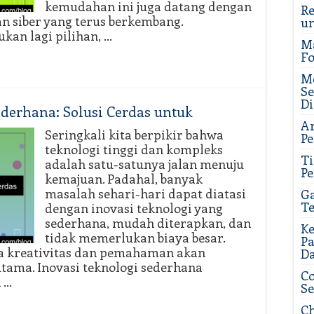
kemudahan ini juga datang dengan
Re
n siber yang terus berkembang.
u
ukan lagi pilihan, …
M
Fo
Me
Se
Di
ederhana: Solusi Cerdas untuk
Ar
Seringkali kita berpikir bahwa
Pe
teknologi tinggi dan kompleks
T
adalah satu-satunya jalan menuju
Pe
kemajuan. Padahal, banyak
masalah sehari-hari dapat diatasi
Ga
Te
dengan inovasi teknologi yang
sederhana, mudah diterapkan, dan
Ke
tidak memerlukan biaya besar.
P
a kreativitas dan pemahaman akan
D
utama. Inovasi teknologi sederhana
Co
 …
Se
Ch