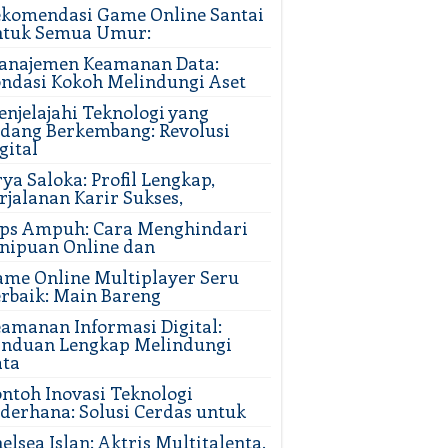
komendasi Game Online Santai
ntuk Semua Umur:
anajemen Keamanan Data:
ndasi Kokoh Melindungi Aset
njelajahi Teknologi yang
dang Berkembang: Revolusi
gital
ya Saloka: Profil Lengkap,
rjalanan Karir Sukses,
ips Ampuh: Cara Menghindari
nipuan Online dan
me Online Multiplayer Seru
rbaik: Main Bareng
amanan Informasi Digital:
anduan Lengkap Melindungi
ata
ntoh Inovasi Teknologi
derhana: Solusi Cerdas untuk
elsea Islan: Aktris Multitalenta,